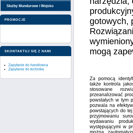
narzędzia,
Służby Mundurowe i Wojsko
produkcyjn
gotowych, 
PROMOCJE
Rozwiązani
wymieniony
mogą zapew
SKONTAKTUJ SIĘ Z NAMI
Zapytanie do handlowca
Zapytanie do technika
Za pomocą identyf
także kontrola jak
stosowane rozw
przeanalizować pro
powstałych w tym p
pozwala na efektyw
powstających do te
przyjmowaniu sur
wydawaniu produk
występującymi w pr
można zautomatyz