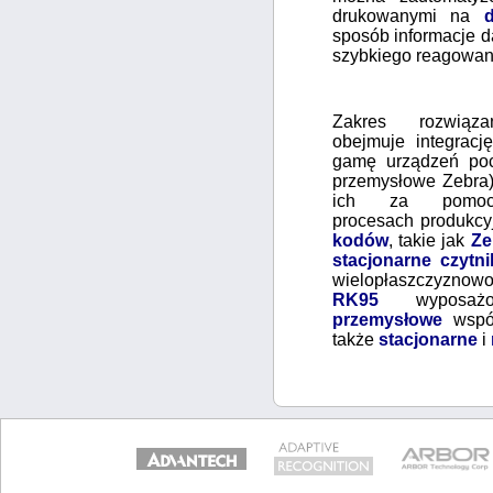
drukowanymi na
sposób informacje d
szybkiego reagowani
Zakres rozwią
obejmuje integracj
gamę urządzeń poc
przemysłowe Zebra)
ich za pom
procesach produkcy
kodów
, takie jak
Ze
stacjonarne czytni
wielopłaszczyznow
RK95
wyposaż
przemysłowe
współ
także
stacjonarne
i