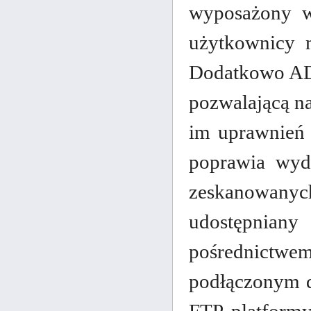
wyposażony w
użytkownicy 
Dodatkowo ADS
pozwalającą n
im uprawnień 
poprawia wyda
zeskanowanyc
udostępnian
pośrednictw
podłączonym do