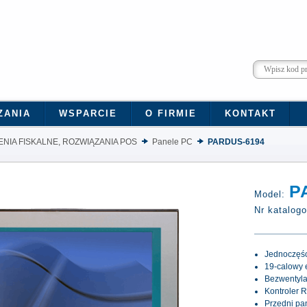
ZANIA
WSPARCIE
O FIRMIE
KONTAKT
NIA FISKALNE, ROZWIĄZANIA POS
Panele PC
PARDUS-6194
P
Model:
Nr katalog
Jednoczęś
19-calowy 
Bezwentyla
Kontroler 
Przedni pa