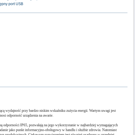
ępny port USB
cą wydajność przy bardzo niskim wskaźniku zużycia energii. Wartym uwagi jest
nosi odporność urządzenia na awarie.
 odporności IP65, pozwalają na jego wykorzystanie w najbardziej wymagających
 zadanie jako punkt informacyjno-obsługowy w handlu i służbie zdrowia. Natomiast
szyn produkcyjnych. Ciekawym rozwiązaniem jest również osadzony w przedniej