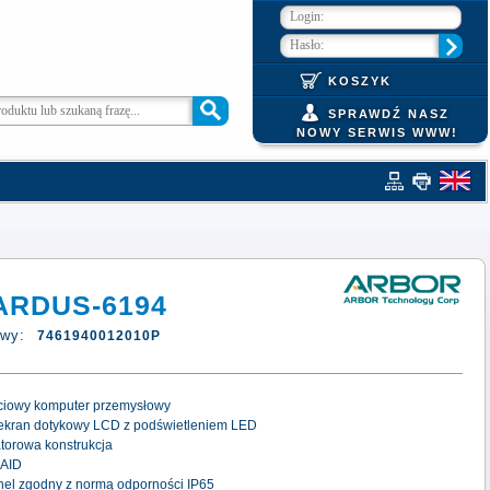
KOSZYK
SPRAWDŹ NASZ
NOWY SERWIS WWW!
ARDUS-6194
owy:
7461940012010P
ciowy komputer przemysłowy
ekran dotykowy LCD z podświetleniem LED
torowa konstrukcja
RAID
nel zgodny z normą odporności IP65