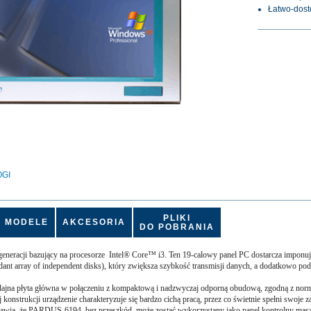
Łatwo-dost
OGI
PLIKI
MODELE
AKCESORIA
DO POBRANIA
racji bazujący na procesorze Intel® Core™ i3. Ten 19-calowy panel PC dostarcza imponują
t array of independent disks), który zwiększa szybkość transmisji danych, a dodatkowo pod
jna płyta główna w połączeniu z kompaktową i nadzwyczaj odporną obudową, zgodną z normą
 konstrukcji urządzenie charakteryzuje się bardzo cichą pracą, przez co świetnie spełni swoje
prawia, że PARDUS-6194, bez przeszkód, może zostać wykorzystany jako panel kontrolny ma