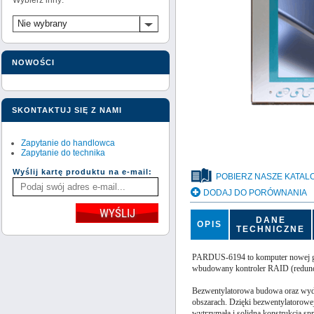
Wybierz inny:
Nie wybrany
NOWOŚCI
SKONTAKTUJ SIĘ Z NAMI
Zapytanie do handlowca
Zapytanie do technika
Wyślij kartę produktu na e-mail:
POBIERZ NASZE KATAL
DODAJ DO PORÓWNANIA
DANE
OPIS
TECHNICZNE
PARDUS-6194 to komputer nowej gene
wbudowany kontroler RAID (redundan
Bezwentylatorowa budowa oraz wyda
obszarach. Dzięki bezwentylatorowej
wytrzymała i solidna konstrukcja s