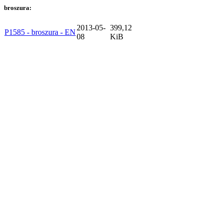
broszura:
2013-05-
399,12
P1585 - broszura - EN
08
KiB